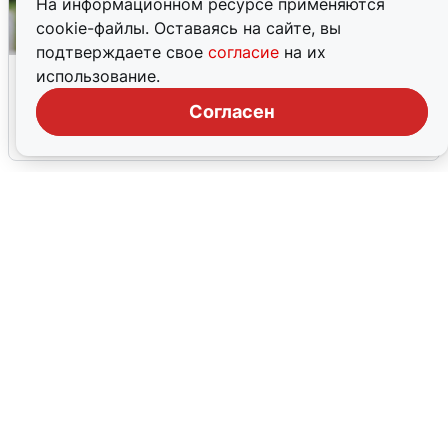
На информационном ресурсе применяются
cookie-файлы. Оставаясь на сайте, вы
подтверждаете свое
согласие
на их
Волгоградцы остались без
использование.
мобильного интернета
Согласен
6 августа
0