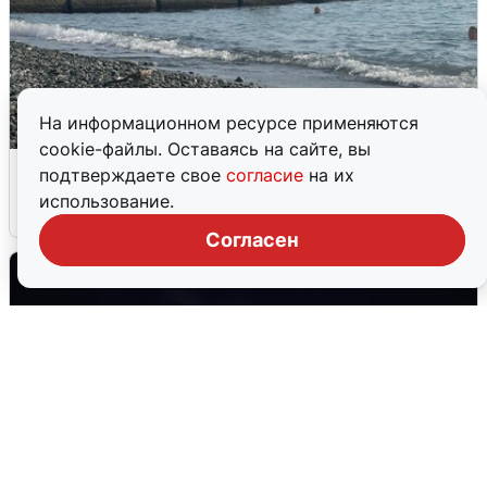
На информационном ресурсе применяются
cookie-файлы. Оставаясь на сайте, вы
Сирены в Сочи: новая угроза БПЛА
подтверждаете свое
согласие
на их
использование.
6 августа
0
Согласен